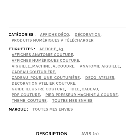
Affiches
couture
anatomie
:
CATÉGORIES :
AFFICHE DÉCO
,
DÉCORATION
,
PRODUITS NUMÉRIQUES À TÉLÉCHARGER
guide
ÉTIQUETTES :
AFFICHE_A3
,
illustré
AFFICHES ANATOMIE COUTURE
,
pied
AFFICHES NUMÉRIQUES COUTURE
,
AIGUILLE_MACHINE_A_COUDRE
,
ANATOMIE AIGUILLE
,
presseur
CADEAU COUTURIÈRE
,
CADEAU_POUR_UNE_COUTURIÈRE
,
DECO_ATELIER
,
&
DÉCORATION ATELIER COUTURE
,
GUIDE ILLUSTRÉ COUTURE
,
IDÉE_CADEAU
,
aiguille
PDF COUTURE
,
PIED PRESSEUR MACHINE À COUDRE
,
THEME_COUTURE
,
TOUTES MES ENVIES
MARQUE :
TOUTES MES ENVIES
DESCRIPTION
AVIS (0)