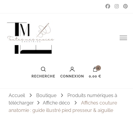
Couture, accessoires, mode, bijoux …
Toutes mes envies
0
RECHERCHE
CONNEXION
0,00 €
Accueil
Boutique
Produits numériques à
télécharger
Affiche déco
Affiches couture
anatomie : guide illustré pied presseur & aiguille