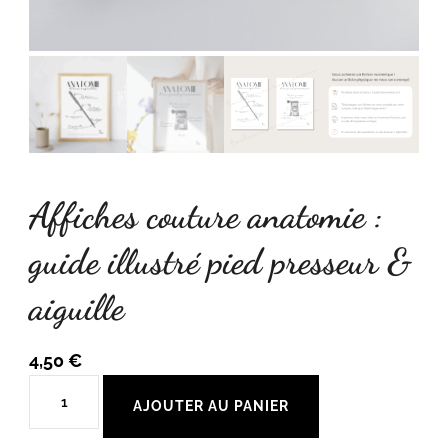
Affiches couture anatomie :
guide illustré pied presseur &
aiguille
4,50
€
quantité
AJOUTER AU PANIER
de