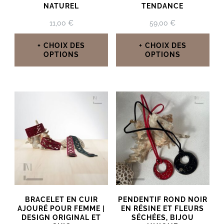
NATUREL
TENDANCE
11,00
€
59,00
€
CHOIX DES
CHOIX DES
OPTIONS
OPTIONS
Ce
Ce
produit
produit
a
a
plusieurs
plusieurs
variations.
variations.
Les
Les
options
options
peuvent
peuvent
BRACELET EN CUIR
PENDENTIF ROND NOIR
être
être
AJOURÉ POUR FEMME |
EN RÉSINE ET FLEURS
DESIGN ORIGINAL ET
SÉCHÉES, BIJOU
choisies
choisies