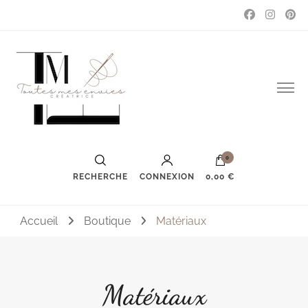
Couture, accessoires, mode, bijoux …
Toutes mes envies
0
RECHERCHE
CONNEXION
0,00 €
Accueil
Boutique
Matériaux
Matériaux