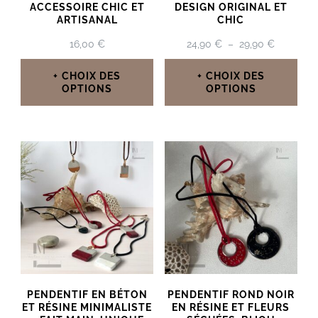
ACCESSOIRE CHIC ET
DESIGN ORIGINAL ET
ARTISANAL
CHIC
PLAGE
16,00
€
24,90
€
–
29,90
€
DE
PRIX :
CHOIX DES
CHOIX DES
24,90 €
OPTIONS
OPTIONS
À
Ce
Ce
29,90 €
produit
produit
a
a
plusieurs
plusieurs
variations.
variations.
Les
Les
options
options
peuvent
peuvent
PENDENTIF EN BÉTON
PENDENTIF ROND NOIR
être
être
ET RÉSINE MINIMALISTE
EN RÉSINE ET FLEURS