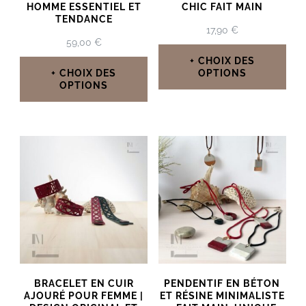
HOMME ESSENTIEL ET
CHIC FAIT MAIN
TENDANCE
17,90
€
59,00
€
CHOIX DES
CHOIX DES
OPTIONS
OPTIONS
Ce
Ce
produit
produit
a
a
plusieurs
plusieurs
variations.
variations.
Les
Les
options
options
peuvent
peuvent
être
BRACELET EN CUIR
PENDENTIF EN BÉTON
être
AJOURÉ POUR FEMME |
ET RÉSINE MINIMALISTE
choisies