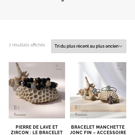
Trié
7 résultats affichés
du
plus
récent
au
plus
ancien
PIERRE DE LAVE ET
BRACELET MANCHETTE
ZIRCON : LE BRACELET
JONC FIN – ACCESSOIRE