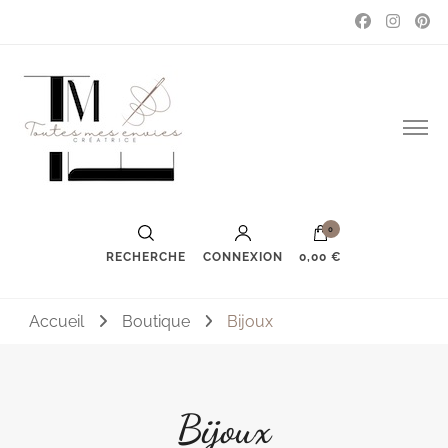
Couture, accessoires, mode, bijoux …
Toutes mes envies
0
RECHERCHE
CONNEXION
0,00 €
Accueil
Boutique
Bijoux
Bijoux