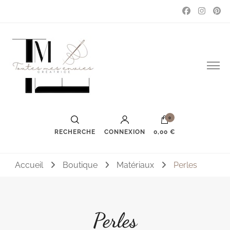
Couture, accessoires, mode, bijoux …
Toutes mes envies
0
RECHERCHE
CONNEXION
0,00 €
Accueil
Boutique
Matériaux
Perles
Perles