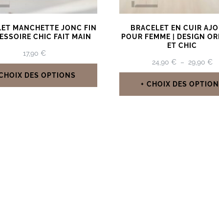
ET MANCHETTE JONC FIN
BRACELET EN CUIR AJ
ESSOIRE CHIC FAIT MAIN
POUR FEMME | DESIGN OR
ET CHIC
17,90
€
P
24,90
€
–
29,90
€
D
CHOIX DES OPTIONS
PR
CHOIX DES OPTIO
Ce
2
Ce
À
produit
2
produit
a
a
plusieurs
plusieur
variations.
variation
Les
Les
options
options
peuvent
peuven