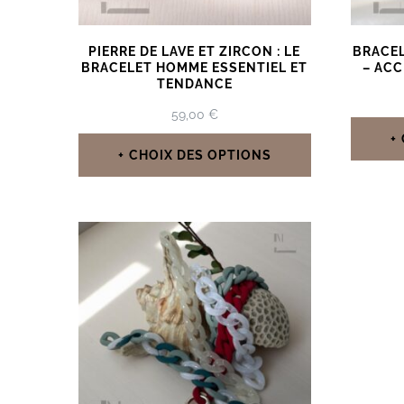
PIERRE DE LAVE ET ZIRCON : LE
BRACEL
BRACELET HOMME ESSENTIEL ET
– ACC
TENDANCE
59,00
€
CHOIX DES OPTIONS
Ce
produit
a
plusieurs
variations.
Les
options
peuvent