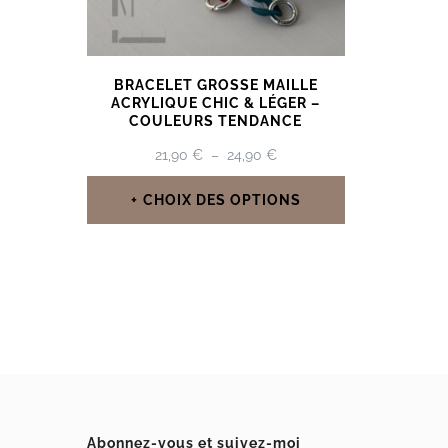
être
choisies
BRACELET GROSSE MAILLE
sur
ACRYLIQUE CHIC & LÉGER –
COULEURS TENDANCE
la
PLAGE
21,90
€
–
24,90
€
page
DE
du
PRIX :
CHOIX DES OPTIONS
21,90 €
produit
Ce
À
24,90 €
produit
a
plusieurs
variations.
Les
options
Abonnez-vous et suivez-moi