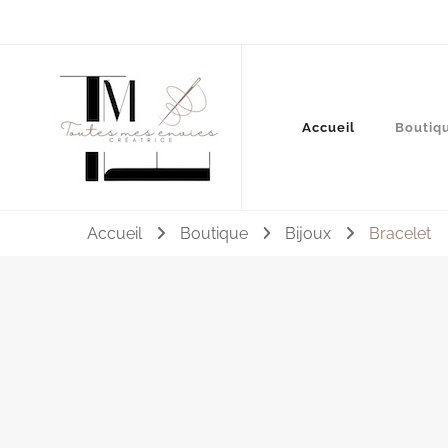
Couture, accessoires, mode, bijoux …
Accueil
Boutiq
Toutes mes envies
Accueil
Boutique
Bijoux
Bracelet