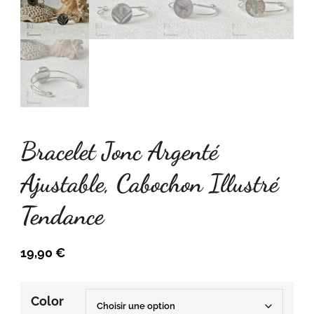
Bracelet Jonc Argenté
Ajustable, Cabochon Illustré
Tendance
19,90
€
Color