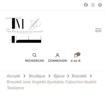
Couture, accessoires, mode, bijoux …
Toutes mes envies
0
RECHERCHE
CONNEXION
0,00 €
Accueil
Boutique
Bijoux
Bracelet
Bracelet Jonc Argenté Ajustable, Cabochon Illustré
Tendance