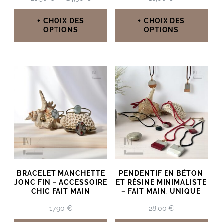
DE
PRIX :
CHOIX DES
CHOIX DES
21,90 €
OPTIONS
OPTIONS
À
Ce
Ce
24,90 €
produit
produit
a
a
plusieurs
plusieurs
variations.
variations.
Les
Les
options
options
peuvent
peuvent
BRACELET MANCHETTE
PENDENTIF EN BÉTON
être
être
JONC FIN – ACCESSOIRE
ET RÉSINE MINIMALISTE
CHIC FAIT MAIN
– FAIT MAIN, UNIQUE
choisies
choisies
17,90
€
28,00
€
sur
sur