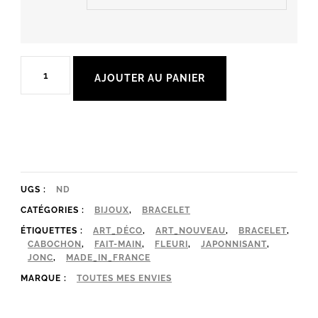
quantité
AJOUTER AU PANIER
de
Bracelet
Jonc
Argenté
Ajustable,
UGS :
ND
Cabochon
CATÉGORIES :
BIJOUX
,
BRACELET
Illustré
ÉTIQUETTES :
ART_DÉCO
,
ART_NOUVEAU
,
BRACELET
,
CABOCHON
,
FAIT-MAIN
,
FLEURI
,
JAPONNISANT
,
Tendance
JONC
,
MADE_IN_FRANCE
MARQUE :
TOUTES MES ENVIES