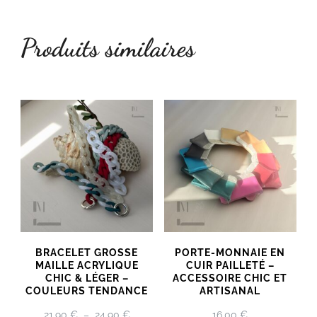
Produits similaires
BRACELET GROSSE
PORTE-MONNAIE EN
MAILLE ACRYLIQUE
CUIR PAILLETÉ –
CHIC & LÉGER –
ACCESSOIRE CHIC ET
COULEURS TENDANCE
ARTISANAL
PLAGE
21,90
€
–
24,90
€
16,00
€