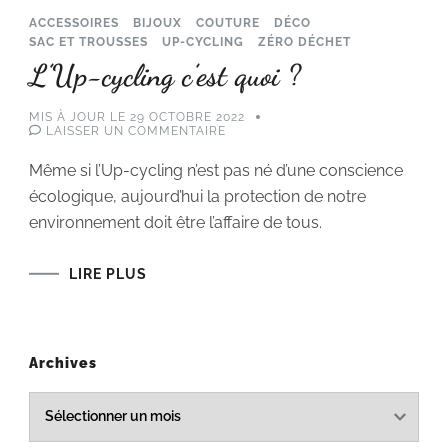
ACCESSOIRES
BIJOUX
COUTURE
DÉCO
SAC ET TROUSSES
UP-CYCLING
ZÉRO DÉCHET
L’Up-cycling c’est quoi ?
MIS À JOUR LE
29 OCTOBRE 2022
SUR
LAISSER UN COMMENTAIRE
L’UP-
CYCLING
Même si l’Up-cycling n’est pas né d’une conscience
C’EST
QUOI
écologique, aujourd’hui la protection de notre
?
environnement doit être l’affaire de tous.
LIRE PLUS
Archives
Archives