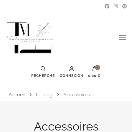
Couture, accessoires, mode, bijoux …
Toutes mes envies
0
RECHERCHE
CONNEXION
0,00 €
Accueil
Le blog
Accessoires
Accessoires