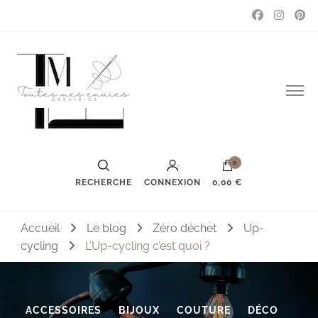
Couture, accessoires, mode, bijoux …
Toutes mes envies
0
RECHERCHE
CONNEXION
0,00 €
Accueil
Le blog
Zéro déchet
Up-
cycling
L’Up-cycling c’est quoi ?
ACCESSOIRES
BIJOUX
COUTURE
DÉCO