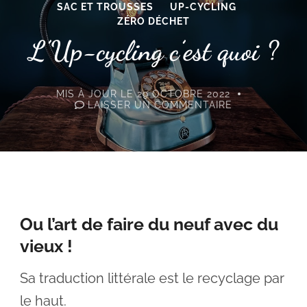
SAC ET TROUSSES
UP-CYCLING
ZÉRO DÉCHET
L’Up-cycling c’est quoi ?
MIS À JOUR LE
29 OCTOBRE 2022
SUR
LAISSER UN COMMENTAIRE
L’UP-
CYCLING
C’EST
QUOI
?
Ou l’art de faire du neuf avec du
vieux !
Sa traduction littérale est le recyclage par
le haut.