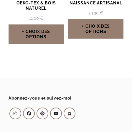
OEKO-TEX & BOIS
NAISSANCE ARTISANAL
NATUREL
29,90
€
11,00
€
CHOIX DES
CHOIX DES
OPTIONS
OPTIONS
Ce
Ce
produit
produit
a
a
plusieurs
plusieurs
variations.
variations.
Les
Les
Abonnez-vous et suivez-moi
options
options
peuvent
peuvent
être
être
choisies