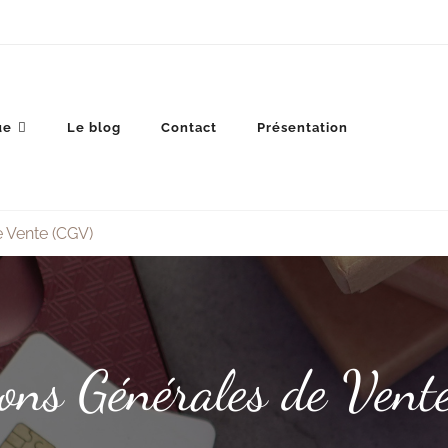
ue
Le blog
Contact
Présentation
e Vente (CGV)
ions Générales de Vent