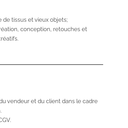
 de tissus et vieux objets;
création, conception, retouches et
éatifs.
 du vendeur et du client dans le cadre
m
.
 CGV.