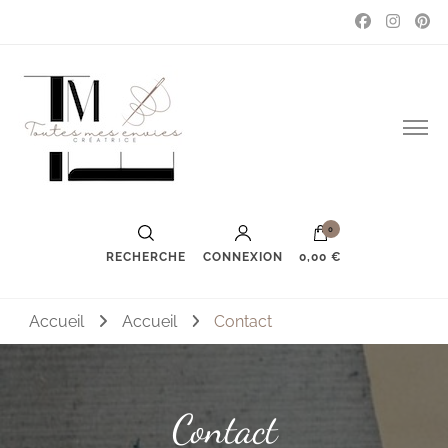
Couture, accessoires, mode, bijoux …
Toutes mes envies
0
RECHERCHE
CONNEXION
0,00 €
Accueil
Accueil
Contact
Contact