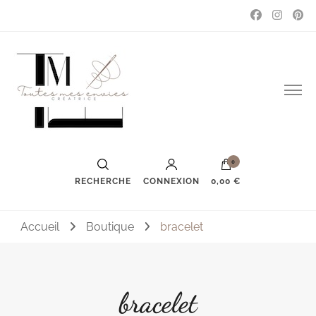
Couture, accessoires, mode, bijoux …
Toutes mes envies
0
RECHERCHE
CONNEXION
0,00 €
Accueil
Boutique
bracelet
bracelet