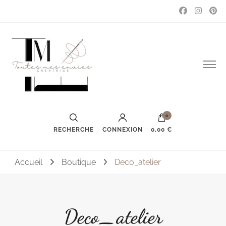
Couture, accessoires, mode, bijoux …
Toutes mes envies
0
RECHERCHE
CONNEXION
0,00 €
Accueil
Boutique
Deco_atelier
Deco_atelier