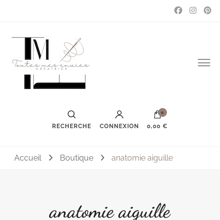
Couture, accessoires, mode, bijoux …
Toutes mes envies
0
RECHERCHE
CONNEXION
0,00 €
Accueil
Boutique
anatomie aiguille
anatomie aiguille