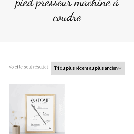
pied presseur machine à
coudre
Voici le seul résultat