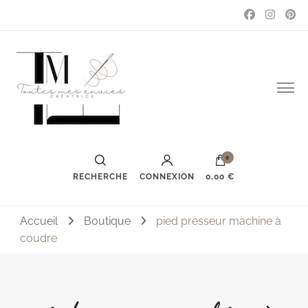
Couture, accessoires, mode, bijoux …
Toutes mes envies
0
RECHERCHE
CONNEXION
0,00 €
Accueil
Boutique
pied presseur machine à
coudre