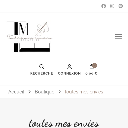
Couture, accessoires, mode, bijoux …
Toutes mes envies
0
RECHERCHE
CONNEXION
0,00 €
Accueil
Boutique
toutes mes envies
toutes mes envies