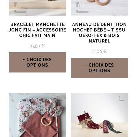
peuvent
options
être
peuvent
choisies
BRACELET MANCHETTE
ANNEAU DE DENTITION
être
JONC FIN – ACCESSOIRE
HOCHET BÉBÉ – TISSU
sur
CHIC FAIT MAIN
OEKO-TEX & BOIS
choisies
la
NATUREL
17,90
€
sur
page
11,00
€
la
CHOIX DES
du
OPTIONS
CHOIX DES
page
OPTIONS
produit
Ce
du
Ce
produit
produit
produit
a
a
plusieurs
plusieurs
variations.
variations.
Les
Les