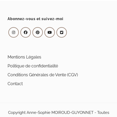
options
options
peuvent
peuvent
Abonnez-vous et suivez-moi
être
être
choisies
choisies
sur
sur
la
la
page
page
Mentions Légales
du
du
Politique de confidentialité
produit
produit
Conditions Générales de Vente (CGV)
Contact
Copyright Anne-Sophie MOIROUD-GUYONNET - Toutes