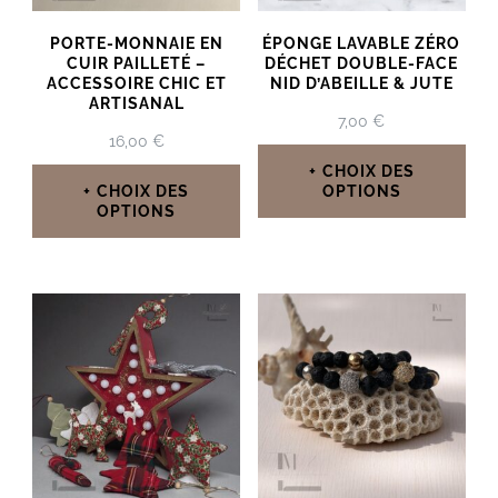
PORTE-MONNAIE EN
ÉPONGE LAVABLE ZÉRO
CUIR PAILLETÉ –
DÉCHET DOUBLE-FACE
ACCESSOIRE CHIC ET
NID D’ABEILLE & JUTE
ARTISANAL
7,00
€
16,00
€
CHOIX DES
CHOIX DES
OPTIONS
OPTIONS
Ce
Ce
produit
produit
a
a
plusieurs
plusieurs
variations.
variations.
Les
Les
options
options
peuvent