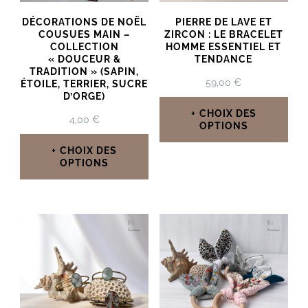
peuvent
être
DÉCORATIONS DE NOËL
PIERRE DE LAVE ET
être
COUSUES MAIN –
ZIRCON : LE BRACELET
choisies
COLLECTION
HOMME ESSENTIEL ET
choisies
« DOUCEUR &
TENDANCE
sur
TRADITION » (SAPIN,
sur
59,00
€
la
ÉTOILE, TERRIER, SUCRE
la
D’ORGE)
page
CHOIX DES
page
4,00
€
OPTIONS
du
du
Ce
CHOIX DES
produit
OPTIONS
produit
produit
Ce
a
produit
plusieurs
a
variations.
plusieurs
Les
variations.
options
Les