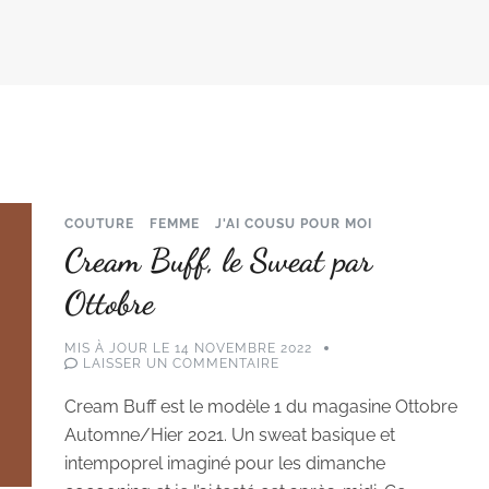
COUTURE
FEMME
J'AI COUSU POUR MOI
Cream Buff, le Sweat par
Ottobre
MIS À JOUR LE
14 NOVEMBRE 2022
SUR
LAISSER UN COMMENTAIRE
CREAM
BUFF,
Cream Buff est le modèle 1 du magasine Ottobre
LE
SWEAT
Automne/Hier 2021. Un sweat basique et
PAR
OTTOBRE
intempoprel imaginé pour les dimanche