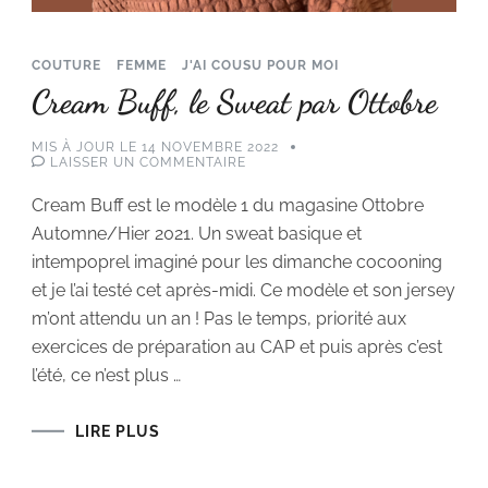
COUTURE
FEMME
J'AI COUSU POUR MOI
Cream Buff, le Sweat par Ottobre
MIS À JOUR LE
14 NOVEMBRE 2022
SUR
LAISSER UN COMMENTAIRE
CREAM
BUFF,
Cream Buff est le modèle 1 du magasine Ottobre
LE
SWEAT
Automne/Hier 2021. Un sweat basique et
PAR
OTTOBRE
intempoprel imaginé pour les dimanche cocooning
et je l’ai testé cet après-midi. Ce modèle et son jersey
m’ont attendu un an ! Pas le temps, priorité aux
exercices de préparation au CAP et puis après c’est
l’été, ce n’est plus …
LIRE PLUS