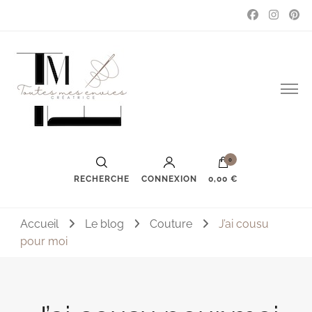
Couture, accessoires, mode, bijoux …
Toutes mes envies
0
RECHERCHE
CONNEXION
0,00 €
Accueil
Le blog
Couture
J’ai cousu
pour moi