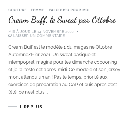
COUTURE
FEMME
J'AI COUSU POUR MOI
Cream Buff, le Sweat par Ottobre
MIS À JOUR LE
14 NOVEMBRE 2022
SUR
LAISSER UN COMMENTAIRE
CREAM
BUFF,
Cream Buff est le modèle 1 du magasine Ottobre
LE
SWEAT
Automne/Hier 2021. Un sweat basique et
PAR
OTTOBRE
intempoprel imaginé pour les dimanche cocooning
et je l’ai testé cet après-midi. Ce modèle et son jersey
m’ont attendu un an ! Pas le temps, priorité aux
exercices de préparation au CAP et puis après c’est
l’été, ce n’est plus …
LIRE PLUS