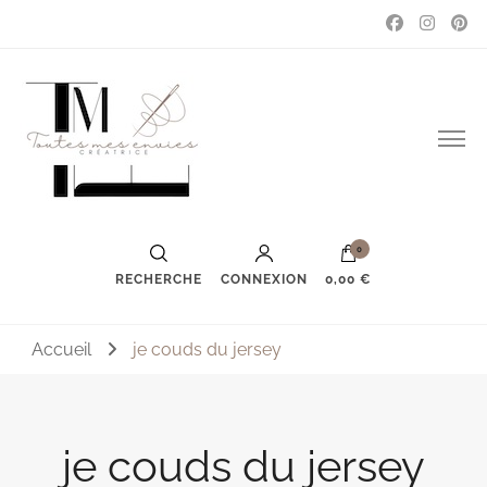
Couture, accessoires, mode, bijoux …
Toutes mes envies
0
RECHERCHE
CONNEXION
0,00 €
Accueil
je couds du jersey
je couds du jersey