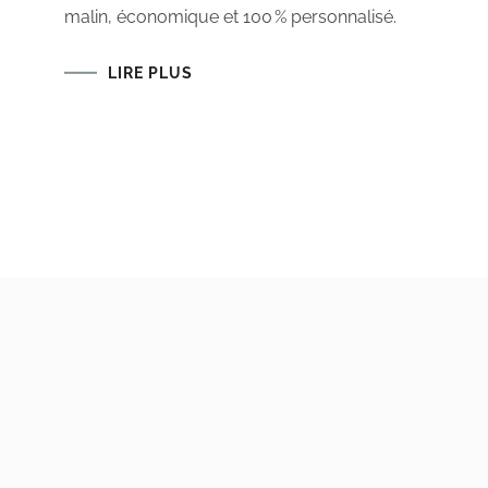
TABLE
malin, économique et 100 % personnalisé.
DE
COUPE
DIY
:
LIRE PLUS
MON
PROJET
COUTURE