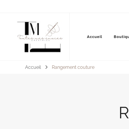
Couture, accessoires, mode, bijoux …
Accueil
Boutiq
Toutes mes envies
Accueil
Rangement couture
R