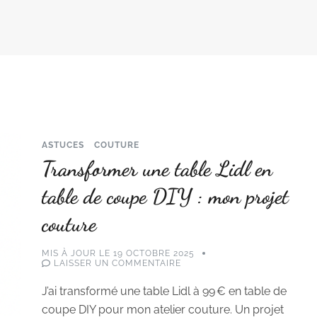
ASTUCES
COUTURE
Transformer une table Lidl en
table de coupe DIY : mon projet
couture
MIS À JOUR LE
19 OCTOBRE 2025
SUR
LAISSER UN COMMENTAIRE
TRANSFORMER
UNE
J’ai transformé une table Lidl à 99 € en table de
TABLE
LIDL
coupe DIY pour mon atelier couture. Un projet
EN