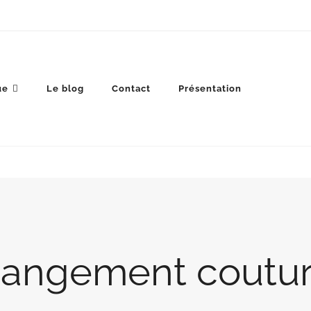
ue
Le blog
Contact
Présentation
angement coutu