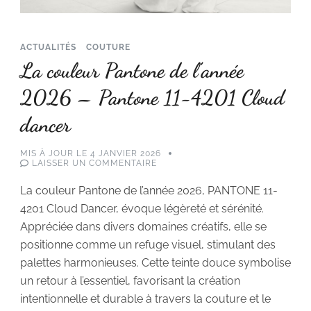
ACTUALITÉS
COUTURE
La couleur Pantone de l’année
2026 – Pantone 11-4201 Cloud
dancer
MIS À JOUR LE
4 JANVIER 2026
SUR
LAISSER UN COMMENTAIRE
LA
COULEUR
La couleur Pantone de l’année 2026, PANTONE 11-
PANTONE
DE
4201 Cloud Dancer, évoque légèreté et sérénité.
L’ANNÉE
2026
Appréciée dans divers domaines créatifs, elle se
–
PANTONE
positionne comme un refuge visuel, stimulant des
11-
4201
palettes harmonieuses. Cette teinte douce symbolise
CLOUD
un retour à l’essentiel, favorisant la création
DANCER
intentionnelle et durable à travers la couture et le