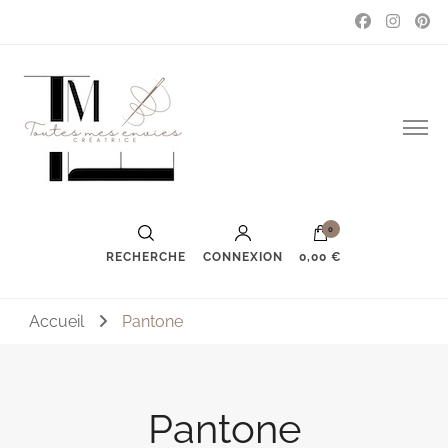
Couture, accessoires, mode, bijoux …
Toutes mes envies
0
RECHERCHE
CONNEXION
0,00 €
Accueil
Pantone
Pantone