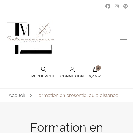
Couture, accessoires, mode, bijoux …
Toutes mes envies
0
RECHERCHE
CONNEXION
0,00 €
Accueil
Formation en presentiel ou à distance
Formation en