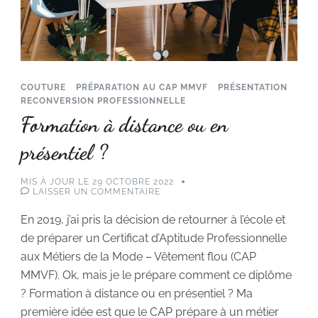
COUTURE
PRÉPARATION AU CAP MMVF
PRÉSENTATION
RECONVERSION PROFESSIONNELLE
Formation à distance ou en
présentiel ?
MIS À JOUR LE
29 OCTOBRE 2022
SUR
LAISSER UN COMMENTAIRE
FORMATION
À
En 2019, j’ai pris la décision de retourner à l’école et
DISTANCE
OU
de préparer un Certificat d’Aptitude Professionnelle
EN
PRÉSENTIEL
aux Métiers de la Mode – Vêtement flou (CAP
?
MMVF). Ok, mais je le prépare comment ce diplôme
? Formation à distance ou en présentiel ? Ma
première idée est que le CAP prépare à un métier