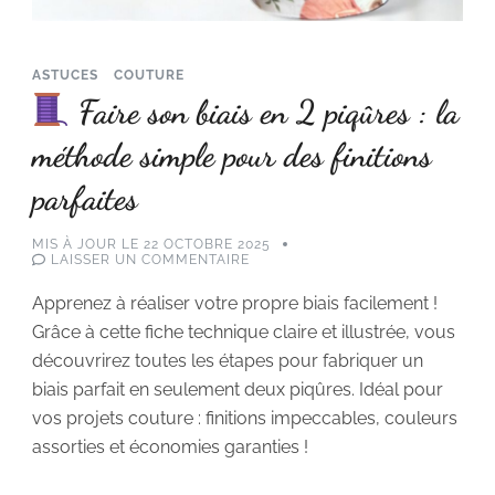
ASTUCES
COUTURE
Faire son biais en 2 piqûres : la
méthode simple pour des finitions
parfaites
MIS À JOUR LE
22 OCTOBRE 2025
SUR
LAISSER UN COMMENTAIRE
FAIRE
Apprenez à réaliser votre propre biais facilement !
SON
BIAIS
Grâce à cette fiche technique claire et illustrée, vous
EN
2
découvrirez toutes les étapes pour fabriquer un
PIQÛRES
:
biais parfait en seulement deux piqûres. Idéal pour
LA
MÉTHODE
vos projets couture : finitions impeccables, couleurs
SIMPLE
assorties et économies garanties !
POUR
DES
FINITIONS
PARFAITES