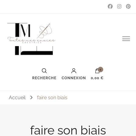
Couture, accessoires, mode, bijoux …
Toutes mes envies
0
RECHERCHE
CONNEXION
0,00 €
Accueil
faire son biais
faire son biais