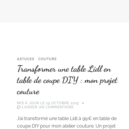
ASTUCES
COUTURE
Transformer une table Lidl en
table de coupe DIY : mon projet
couture
MIS À JOUR LE
19 OCTOBRE 2025
SUR
LAISSER UN COMMENTAIRE
TRANSFORMER
UNE
J’ai transformé une table Lidl à 99 € en table de
TABLE
LIDL
coupe DIY pour mon atelier couture. Un projet
EN