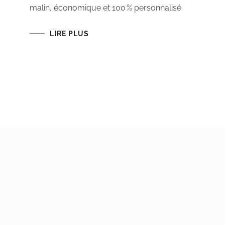
TABLE
malin, économique et 100 % personnalisé.
DE
COUPE
DIY
:
LIRE PLUS
MON
PROJET
COUTURE