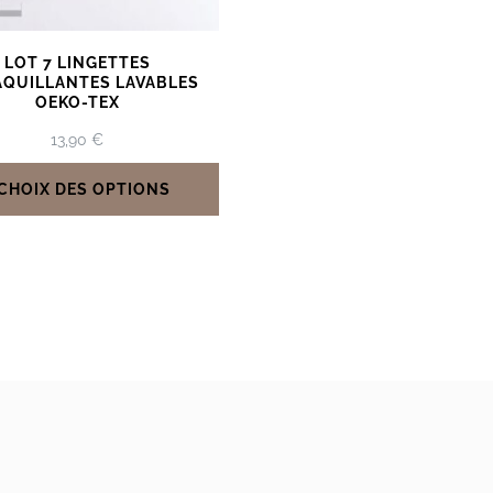
LOT 7 LINGETTES
QUILLANTES LAVABLES
OEKO-TEX
13,90
€
CHOIX DES OPTIONS
Ce
produit
a
plusieurs
variations.
Les
options
peuvent