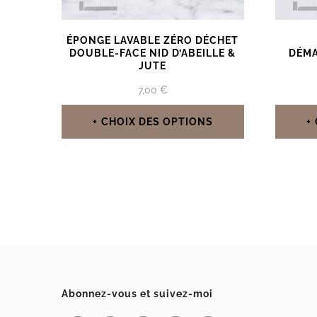
ÉPONGE LAVABLE ZÉRO DÉCHET
DOUBLE-FACE NID D’ABEILLE &
DÉMA
JUTE
7,00
€
CHOIX DES OPTIONS
Ce
produit
a
plusieurs
variations.
Les
options
Abonnez-vous et suivez-moi
peuvent