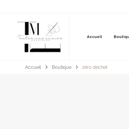
Couture, accessoires, mode, bijoux …
Accueil
Boutiq
Toutes mes envies
Accueil
Boutique
zéro déchet