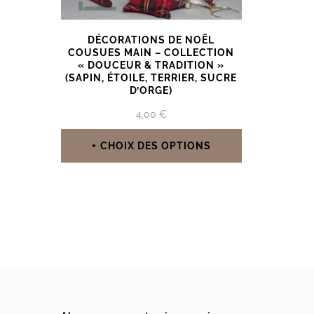
DÉCORATIONS DE NOËL
COUSUES MAIN – COLLECTION
« DOUCEUR & TRADITION »
(SAPIN, ÉTOILE, TERRIER, SUCRE
D’ORGE)
4,00
€
CHOIX DES OPTIONS
Ce
produit
a
plusieurs
variations.
Les
options