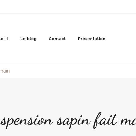
ue
Le blog
Contact
Présentation
 main
spension sapin fait m