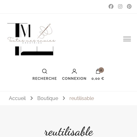
Couture, accessoires, mode, bijoux …
Toutes mes envies
0
RECHERCHE
CONNEXION
0,00 €
Accueil
Boutique
reutilisable
reutilisable