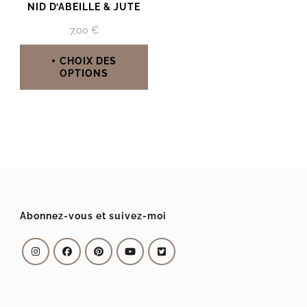
NID D’ABEILLE & JUTE
7,00
€
CHOIX DES
OPTIONS
Ce
produit
a
plusieurs
variations.
Les
Abonnez-vous et suivez-moi
options
peuvent
être
choisies