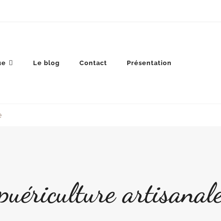
ue
Le blog
Contact
Présentation
e
puériculture artisanal