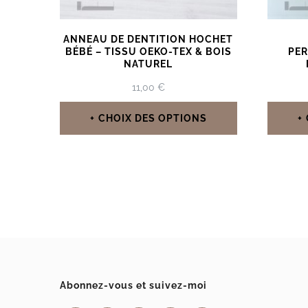
ANNEAU DE DENTITION HOCHET
BÉBÉ – TISSU OEKO-TEX & BOIS
PER
NATUREL
11,00
€
CHOIX DES OPTIONS
Ce
produit
a
plusieurs
variations.
Les
options
Abonnez-vous et suivez-moi
peuvent