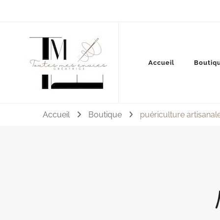
Couture, accessoires, mode, bijoux …
Accueil
Boutiq
Toutes mes envies
Accueil
Boutique
puériculture artisanal