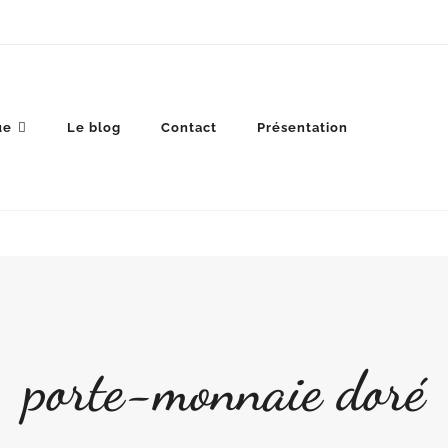
ue
Le blog
Contact
Présentation
porte-monnaie doré