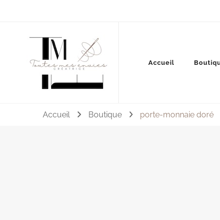
Couture, accessoires, mode, bijoux …
Accueil
Boutiq
Toutes mes envies
Accueil
Boutique
porte-monnaie doré