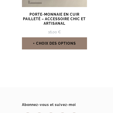
PORTE-MONNAIE EN CUIR
PAILLETÉ – ACCESSOIRE CHIC ET
ARTISANAL
16,00
€
CHOIX DES OPTIONS
Ce
produit
a
plusieurs
variations.
Les
options
Abonnez-vous et suivez-moi
peuvent