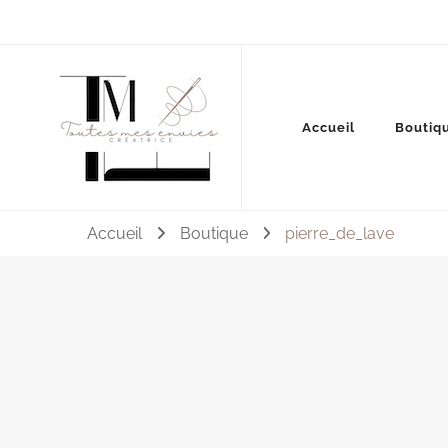
Couture, accessoires, mode, bijoux …
Accueil
Boutiq
Toutes mes envies
Accueil
Boutique
pierre_de_lave