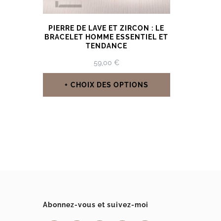
PIERRE DE LAVE ET ZIRCON : LE
BRACELET HOMME ESSENTIEL ET
TENDANCE
59,00
€
CHOIX DES OPTIONS
Ce
produit
a
plusieurs
variations.
Les
options
Abonnez-vous et suivez-moi
peuvent