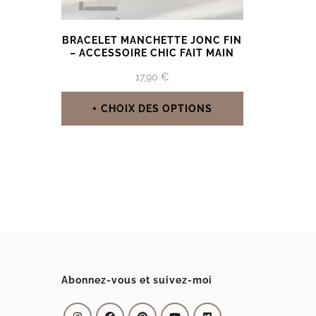
BRACELET MANCHETTE JONC FIN
– ACCESSOIRE CHIC FAIT MAIN
17,90
€
CHOIX DES OPTIONS
Ce
produit
a
plusieurs
variations.
Les
options
Abonnez-vous et suivez-moi
peuvent