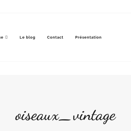
ue
Le blog
Contact
Présentation
oiseaux_vintage