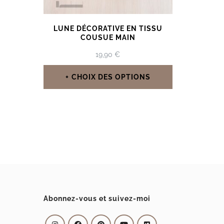
LUNE DÉCORATIVE EN TISSU
COUSUE MAIN
19,90
€
CHOIX DES OPTIONS
Ce
produit
a
plusieurs
variations.
Les
options
Abonnez-vous et suivez-moi
peuvent