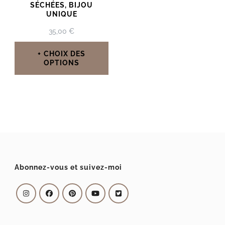
SÉCHÉES, BIJOU
UNIQUE
35,00
€
CHOIX DES
OPTIONS
Ce
produit
a
plusieurs
variations.
Les
Abonnez-vous et suivez-moi
options
peuvent
être