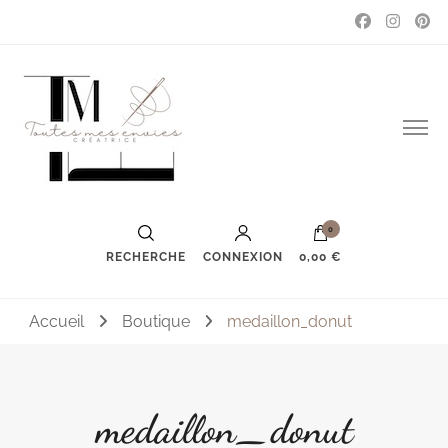
Couture, accessoires, mode, bijoux …
Toutes mes envies
0
RECHERCHE
CONNEXION
0,00 €
Accueil
Boutique
medaillon_donut
medaillon_donut