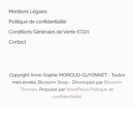
choisies
Mentions Légales
sur
Politique de confidentialité
la
Conditions Générales de Vente (CGV)
page
Contact
du
produit
Copyright Anne-Sophie MOIROUD-GUYONNET - Toutes
mes envies.
Blossom Shop - Développé par
Blossom
Themes
. Propulsé par
WordPress
.
Politique de
confidentialité