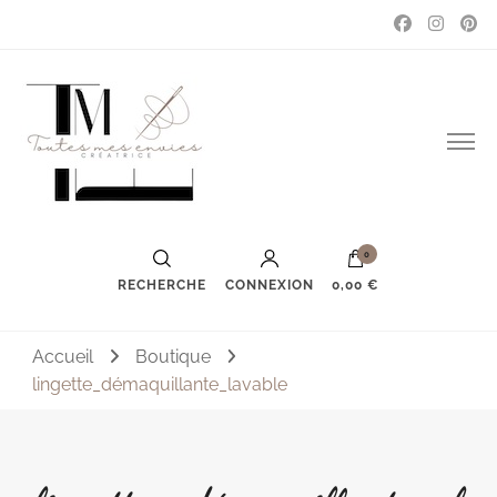
Couture, accessoires, mode, bijoux …
Toutes mes envies
0
RECHERCHE
CONNEXION
0,00 €
Accueil
Boutique
lingette_démaquillante_lavable