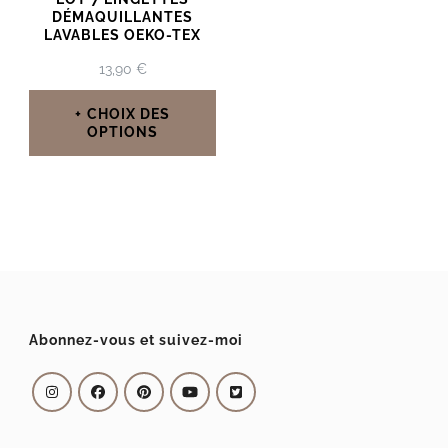
DÉMAQUILLANTES
LAVABLES OEKO-TEX
13,90
€
CHOIX DES
OPTIONS
Ce
produit
a
plusieurs
variations.
Les
Abonnez-vous et suivez-moi
options
peuvent
être