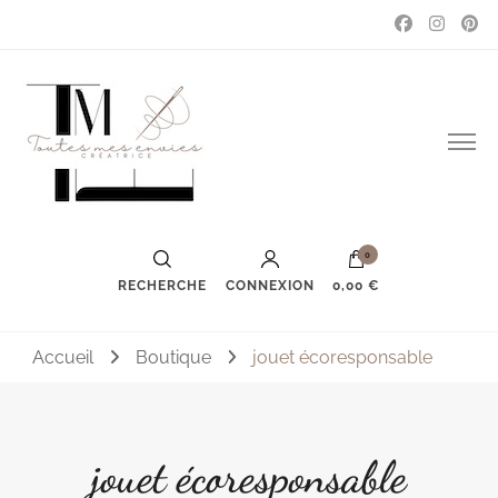
Couture, accessoires, mode, bijoux …
Toutes mes envies
0
RECHERCHE
CONNEXION
0,00 €
Accueil
Boutique
jouet écoresponsable
jouet écoresponsable