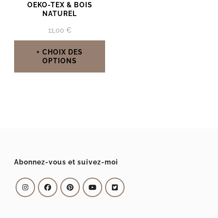
OEKO-TEX & BOIS
NATUREL
11,00
€
CHOIX DES
OPTIONS
Ce
produit
a
plusieurs
variations.
Les
Abonnez-vous et suivez-moi
options
peuvent
être