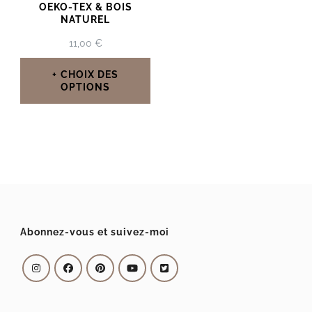
OEKO-TEX & BOIS
NATUREL
11,00
€
CHOIX DES
OPTIONS
Ce
produit
a
plusieurs
variations.
Les
Abonnez-vous et suivez-moi
options
peuvent
être