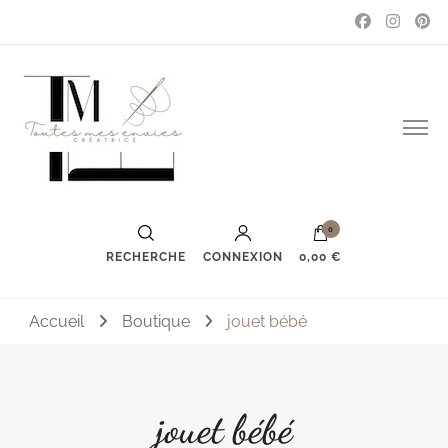
Couture, accessoires, mode, bijoux …
Toutes mes envies
0
RECHERCHE
CONNEXION
0,00 €
Accueil
Boutique
jouet bébé
jouet bébé