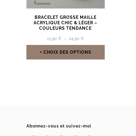
BRACELET GROSSE MAILLE
ACRYLIQUE CHIC & LÉGER –
COULEURS TENDANCE
PLAGE
21,90
€
–
24,90
€
DE
PRIX :
CHOIX DES OPTIONS
21,90 €
Ce
À
24,90 €
produit
a
plusieurs
variations.
Les
options
Abonnez-vous et suivez-moi
peuvent