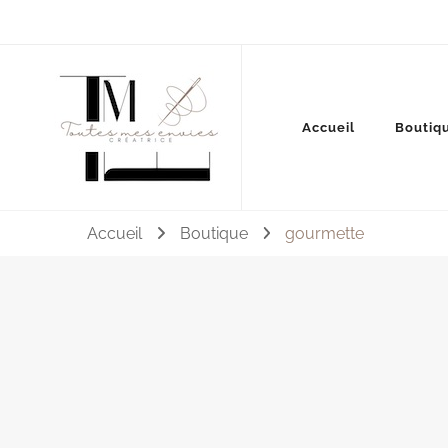
Couture, accessoires, mode, bijoux …
Accueil
Boutiq
Toutes mes envies
Accueil
Boutique
gourmette