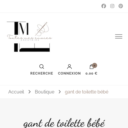
Couture, accessoires, mode, bijoux …
Toutes mes envies
0
RECHERCHE
CONNEXION
0,00 €
Accueil
Boutique
gant de toilette bébé
gant de toilette bébé