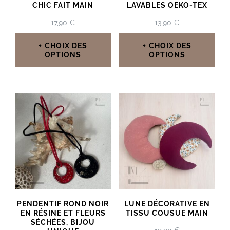
CHIC FAIT MAIN
LAVABLES OEKO-TEX
17,90
€
13,90
€
CHOIX DES
CHOIX DES
OPTIONS
OPTIONS
Ce
Ce
produit
produit
a
a
plusieurs
plusieurs
variations.
variations.
Les
Les
options
options
peuvent
peuvent
PENDENTIF ROND NOIR
LUNE DÉCORATIVE EN
être
être
EN RÉSINE ET FLEURS
TISSU COUSUE MAIN
SÉCHÉES, BIJOU
choisies
choisies