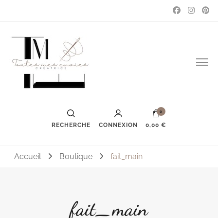
Couture, accessoires, mode, bijoux …
Toutes mes envies
0
RECHERCHE
CONNEXION
0,00 €
Accueil
Boutique
fait_main
fait_main