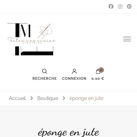
Couture, accessoires, mode, bijoux …
Toutes mes envies
0
RECHERCHE
CONNEXION
0,00 €
Accueil
Boutique
éponge en jute
éponge en jute