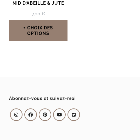
NID D’ABEILLE & JUTE
7,00
€
CHOIX DES
OPTIONS
Ce
produit
a
plusieurs
variations.
Les
Abonnez-vous et suivez-moi
options
peuvent
être
choisies