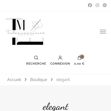
Couture, accessoires, mode, bijoux …
Toutes mes envies
0
RECHERCHE
CONNEXION
0,00 €
Accueil
Boutique
elegant
elegant