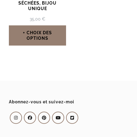
SÉCHÉES, BIJOU
UNIQUE
35,00
€
CHOIX DES
OPTIONS
Ce
produit
a
plusieurs
variations.
Les
Abonnez-vous et suivez-moi
options
peuvent
être