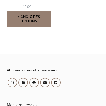
19,90
€
CHOIX DES
OPTIONS
Ce
produit
a
plusieurs
variations.
Les
Abonnez-vous et suivez-moi
options
peuvent
être
choisies
Mentions Légales