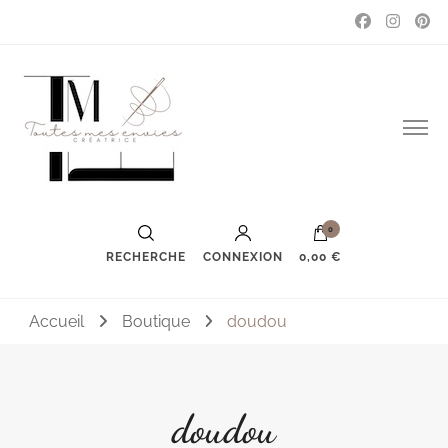
Couture, accessoires, mode, bijoux …
Toutes mes envies
0
RECHERCHE
CONNEXION
0,00 €
Accueil
Boutique
doudou
doudou