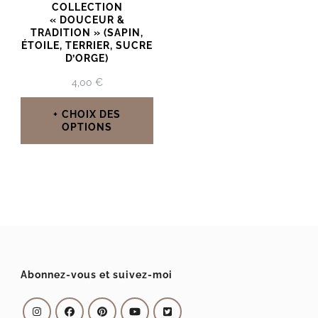
COLLECTION
« DOUCEUR &
TRADITION » (SAPIN,
ÉTOILE, TERRIER, SUCRE
D’ORGE)
4,00
€
CHOIX DES
OPTIONS
Ce
produit
a
plusieurs
variations.
Les
Abonnez-vous et suivez-moi
options