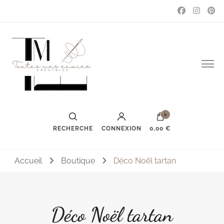
Couture, accessoires, mode, bijoux …
Toutes mes envies
0
RECHERCHE
CONNEXION
0,00 €
Accueil
Boutique
Déco Noël tartan
Déco Noël tartan