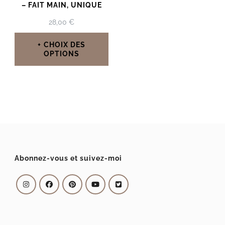
– FAIT MAIN, UNIQUE
28,00
€
CHOIX DES
OPTIONS
Ce
produit
a
plusieurs
variations.
Les
Abonnez-vous et suivez-moi
options
peuvent
être
choisies