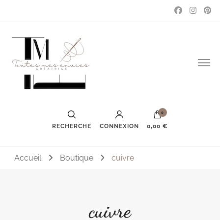
Couture, accessoires, mode, bijoux …
Toutes mes envies
0
RECHERCHE
CONNEXION
0,00 €
Accueil
Boutique
cuivre
cuivre