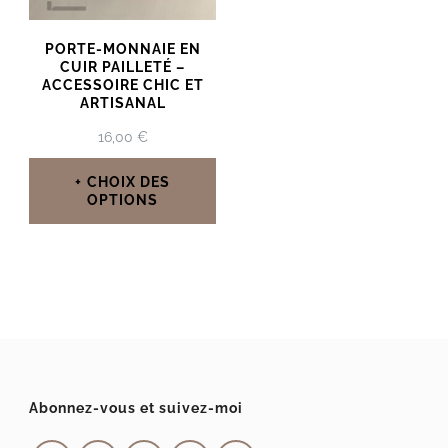
PORTE-MONNAIE EN
CUIR PAILLETÉ –
ACCESSOIRE CHIC ET
ARTISANAL
16,00
€
CHOIX DES
OPTIONS
Ce
produit
a
plusieurs
variations.
Les
Abonnez-vous et suivez-moi
options