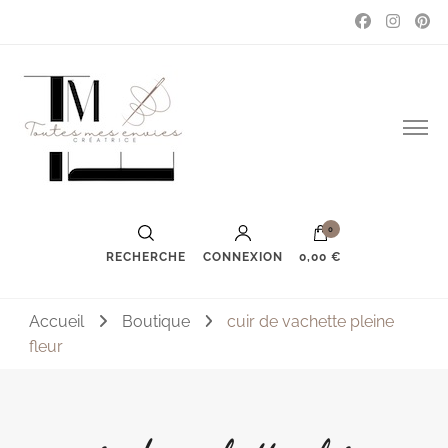
Couture, accessoires, mode, bijoux …
Toutes mes envies
0
RECHERCHE
CONNEXION
0,00 €
Accueil
Boutique
cuir de vachette pleine
fleur