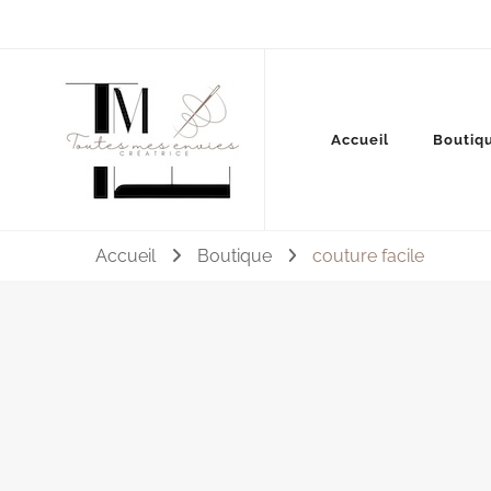
Couture, accessoires, mode, bijoux …
Accueil
Boutiq
Toutes mes envies
Accueil
Boutique
couture facile