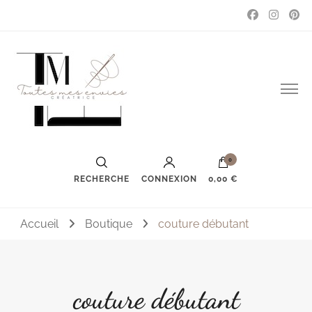
Couture, accessoires, mode, bijoux …
Toutes mes envies
0
RECHERCHE
CONNEXION
0,00 €
Accueil
Boutique
couture débutant
couture débutant