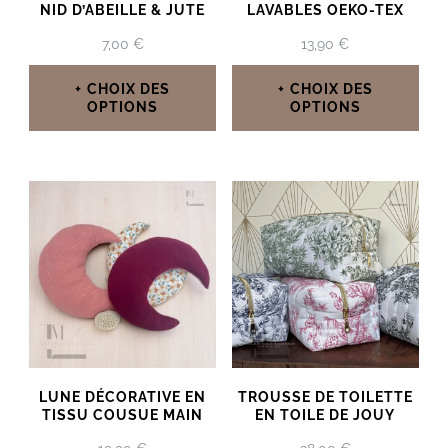
NID D’ABEILLE & JUTE
LAVABLES OEKO-TEX
7,00
€
13,90
€
CHOIX DES
CHOIX DES
OPTIONS
OPTIONS
Ce
Ce
produit
produit
a
a
plusieurs
plusieurs
variations.
variations.
Les
Les
options
options
peuvent
peuvent
LUNE DÉCORATIVE EN
TROUSSE DE TOILETTE
être
être
TISSU COUSUE MAIN
EN TOILE DE JOUY
choisies
choisies