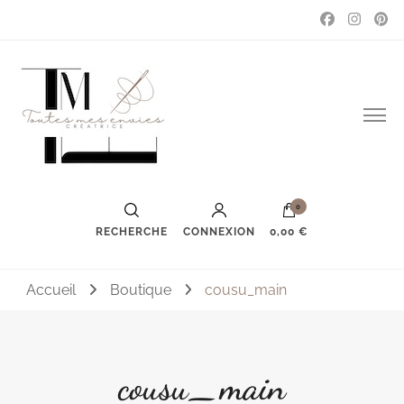
Couture, accessoires, mode, bijoux …
Toutes mes envies
0
RECHERCHE
CONNEXION
0,00 €
Accueil
Boutique
cousu_main
cousu_main