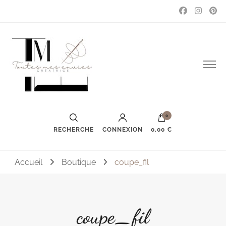
Couture, accessoires, mode, bijoux …
Toutes mes envies
0
RECHERCHE
CONNEXION
0,00 €
Accueil
Boutique
coupe_fil
coupe_fil