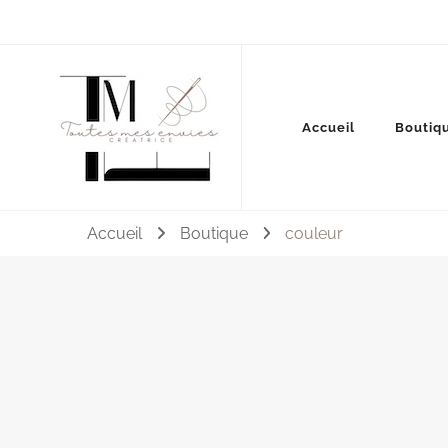
Couture, accessoires, mode, bijoux …
Accueil
Boutiq
Toutes mes envies
Accueil
Boutique
couleur