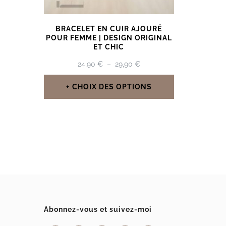
BRACELET EN CUIR AJOURÉ
POUR FEMME | DESIGN ORIGINAL
ET CHIC
PLAGE
24,90
€
–
29,90
€
DE
PRIX :
CHOIX DES OPTIONS
24,90 €
Ce
À
29,90 €
produit
a
plusieurs
variations.
Les
options
Abonnez-vous et suivez-moi
peuvent